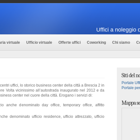
Uffici a noleggio 
ria virtuale
Ufficio virtuale
Offerte uffici
Coworking
Chi siamo
Co
Siti del 
Portale Uffi
ntri uffici, lo storico business center della città a Brescia 2 in
Portale per
iere Volta vicinissimo all’autostrada inaugurato nel 2012 e da
ness center nel cuore della città. Erogano i servizi di:
Mappa se
zio anche denominato day office, temporary office, affitto
anche denominato ufficio residence, ufficio attrezzato, ufficio