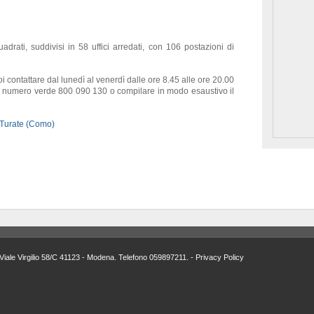
uadrati, suddivisi in 58 uffici arredati, con 106 postazioni di
i contattare dal lunedì al venerdì dalle ore 8.45 alle ore 20.00
 il numero verde 800 090 130 o compilare in modo esaustivo il
Turate (Como)
Viale Virgilio 58/C 41123 - Modena. Telefono 059897211. -
Privacy Policy