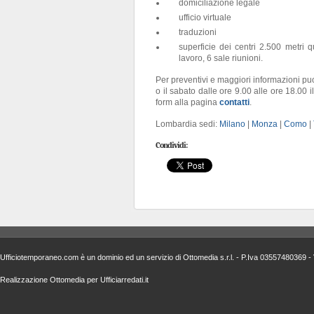
domiciliazione legale
ufficio virtuale
traduzioni
superficie dei centri 2.500 metri q
lavoro, 6 sale riunioni.
Per preventivi e maggiori informazioni puo
o il sabato dalle ore 9.00 alle ore 18.00
form alla pagina
contatti
.
Lombardia sedi:
Milano
|
Monza
|
Como
|
Condividi:
Ufficiotemporaneo.com è un dominio ed un servizio di
Ottomedia s.r.l.
- P.Iva 03557480369 - 
Realizzazione
Ottomedia
per
Ufficiarredati.it