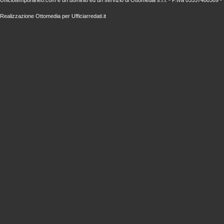
Ufficiotemporaneo.com è un dominio ed un servizio di
Ottomedia s.r.l.
- P.Iva 03557480369 - 
Realizzazione
Ottomedia
per
Ufficiarredati.it