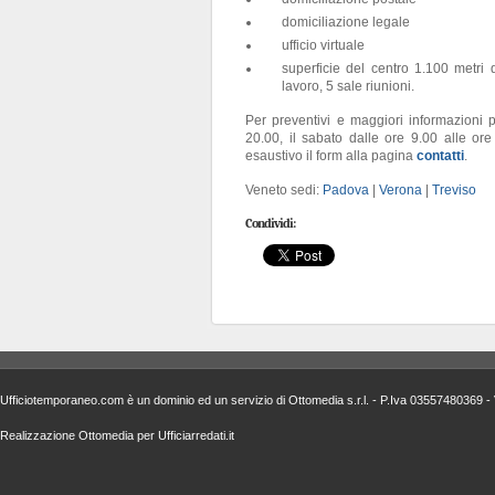
domiciliazione legale
ufficio virtuale
superficie del centro 1.100 metri q
lavoro, 5 sale riunioni.
Per preventivi e maggiori informazioni p
20.00, il sabato dalle ore 9.00 alle 
esaustivo il form alla pagina
contatti
.
Veneto sedi:
Padova
|
Verona
|
Treviso
Condividi:
Ufficiotemporaneo.com è un dominio ed un servizio di
Ottomedia s.r.l.
- P.Iva 03557480369 - 
Realizzazione
Ottomedia
per
Ufficiarredati.it