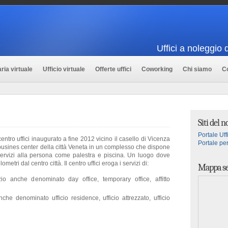
Uffici a noleggio 
ria virtuale
Ufficio virtuale
Offerte uffici
Coworking
Chi siamo
Co
Siti del 
Portale Uffi
tro uffici inaugurato a fine 2012 vicino il casello di Vicenza
Portale per
busines center della città Veneta in un complesso che dispone
 servizi alla persona come palestra e piscina. Un luogo dove
metri dal centro città. Il centro uffici eroga i servizi di:
Mappa se
zio anche denominato day office, temporary office, affitto
anche denominato ufficio residence, ufficio attrezzato, ufficio