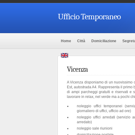
Ufficio Temporaneo
Home
Città
Domiciliazione
Segreta
Vicenza
A Vicenza disponiamo di un nuovissimo cen
Est, autostrada A4. Rappresenta il primo 
di ampi parcheggi gratuiti e riservati e
lavorare in relax, nel verde ma a pochi chilo
noleggio uffici temporanei (servi
giornaliero di uffici, ufficio ad ore)
noleggio uffici arredati (servizio 
arredato)
noleggio sale riunioni
domiciliazione postale