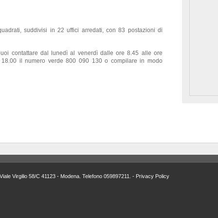
uadrati, suddivisi in 22 uffici arredati, con 83 postazioni di
uoi contattare dal lunedì al venerdì dalle ore 8.45 alle ore
ore 18.00 il numero verde 800 090 130 o compilare in modo
Viale Virgilio 58/C 41123 - Modena. Telefono 059897211. -
Privacy Policy